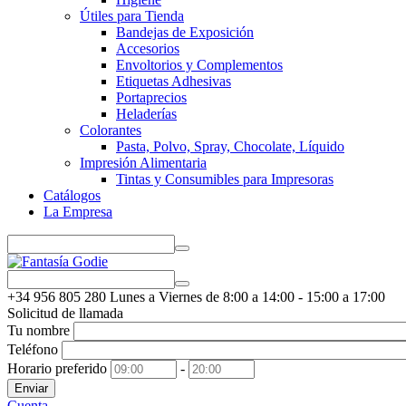
Útiles para Tienda
Bandejas de Exposición
Accesorios
Envoltorios y Complementos
Etiquetas Adhesivas
Portaprecios
Heladerías
Colorantes
Pasta, Polvo, Spray, Chocolate, Líquido
Impresión Alimentaria
Tintas y Consumibles para Impresoras
Catálogos
La Empresa
+34 956
805 280
Lunes a Viernes de 8:00 a 14:00 - 15:00 a 17:00
Solicitud de llamada
Tu nombre
Teléfono
Horario preferido
-
Enviar
Cuenta