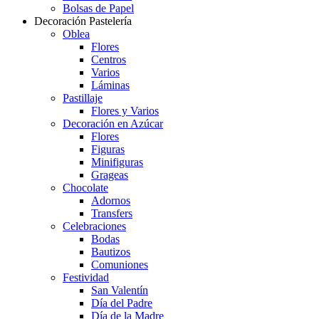
Bolsas de Papel
Decoración Pastelería
Oblea
Flores
Centros
Varios
Láminas
Pastillaje
Flores y Varios
Decoración en Azúcar
Flores
Figuras
Minifiguras
Grageas
Chocolate
Adornos
Transfers
Celebraciones
Bodas
Bautizos
Comuniones
Festividad
San Valentín
Día del Padre
Día de la Madre