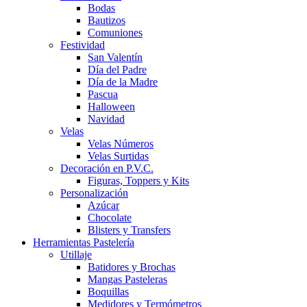
Bodas
Bautizos
Comuniones
Festividad
San Valentín
Día del Padre
Día de la Madre
Pascua
Halloween
Navidad
Velas
Velas Números
Velas Surtidas
Decoración en P.V.C.
Figuras, Toppers y Kits
Personalización
Azúcar
Chocolate
Blisters y Transfers
Herramientas Pastelería
Utillaje
Batidores y Brochas
Mangas Pasteleras
Boquillas
Medidores y Termómetros