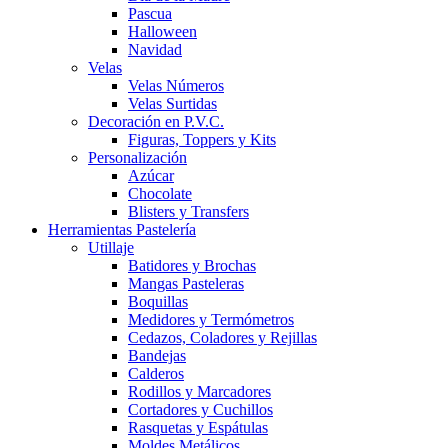
Pascua
Halloween
Navidad
Velas
Velas Números
Velas Surtidas
Decoración en P.V.C.
Figuras, Toppers y Kits
Personalización
Azúcar
Chocolate
Blisters y Transfers
Herramientas Pastelería
Utillaje
Batidores y Brochas
Mangas Pasteleras
Boquillas
Medidores y Termómetros
Cedazos, Coladores y Rejillas
Bandejas
Calderos
Rodillos y Marcadores
Cortadores y Cuchillos
Rasquetas y Espátulas
Moldes Metálicos