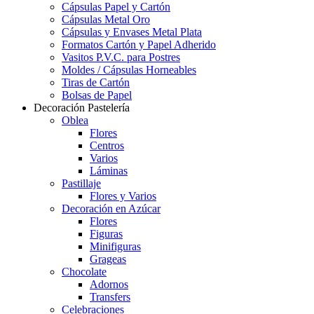
Cápsulas Papel y Cartón
Cápsulas Metal Oro
Cápsulas y Envases Metal Plata
Formatos Cartón y Papel Adherido
Vasitos P.V.C. para Postres
Moldes / Cápsulas Horneables
Tiras de Cartón
Bolsas de Papel
Decoración Pastelería
Oblea
Flores
Centros
Varios
Láminas
Pastillaje
Flores y Varios
Decoración en Azúcar
Flores
Figuras
Minifiguras
Grageas
Chocolate
Adornos
Transfers
Celebraciones