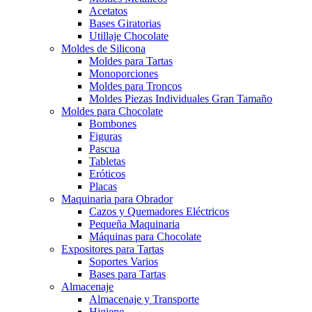
Acetatos
Bases Giratorias
Utillaje Chocolate
Moldes de Silicona
Moldes para Tartas
Monoporciones
Moldes para Troncos
Moldes Piezas Individuales Gran Tamaño
Moldes para Chocolate
Bombones
Figuras
Pascua
Tabletas
Eróticos
Placas
Maquinaria para Obrador
Cazos y Quemadores Eléctricos
Pequeña Maquinaria
Máquinas para Chocolate
Expositores para Tartas
Soportes Varios
Bases para Tartas
Almacenaje
Almacenaje y Transporte
Higiene