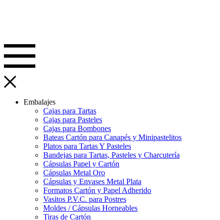
Embalajes
Cajas para Tartas
Cajas para Pasteles
Cajas para Bombones
Bateas Cartón para Canapés y Minipastelitos
Platos para Tartas Y Pasteles
Bandejas para Tartas, Pasteles y Charcutería
Cápsulas Papel y Cartón
Cápsulas Metal Oro
Cápsulas y Envases Metal Plata
Formatos Cartón y Papel Adherido
Vasitos P.V.C. para Postres
Moldes / Cápsulas Horneables
Tiras de Cartón