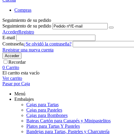
Compras
Seguimiento de su pedido
Seguimiento de su pedido
Acceder
Registro
E-mail
Contraseña
¿Se olvidó la contraseña?
Registrar una nueva cuenta
Acceder
Recordar
0
Carrito
El carrito esta vacío
Ver carrito
Pasar por Caja
Menú
Embalajes
Cajas para Tartas
Cajas para Pasteles
Cajas para Bombones
Bateas Cartón para Canapés y Minipastelitos
Platos para Tartas Y Pasteles
Bandejas para Tartas, Pasteles y Charcutería