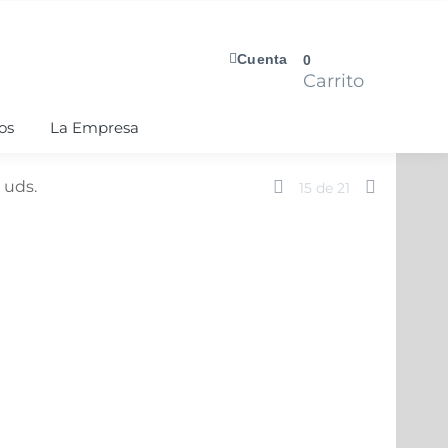
Cuenta
0
Carrito
os
La Empresa
 uds.
15
de
21