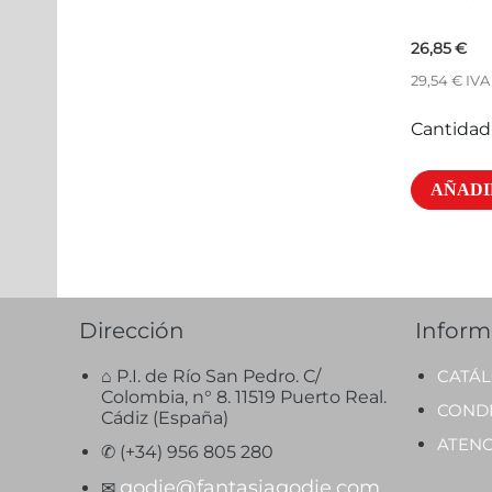
26,85
€
29,54
€
IVA
Cantidad
AÑADI
Dirección
Inform
⌂ P.I. de Río San Pedro. C/
CATÁ
Colombia, n° 8. 11519 Puerto Real.
COND
Cádiz (España)
ATENC
✆ (+34) 956 805 280
godie@fantasiagodie.com
✉