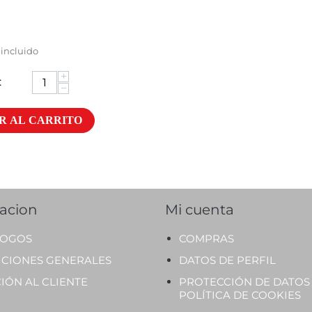
 incluido
+
:
−
R AL CARRITO
acion
Mi cuenta
LOGOS
COMPRAS
ICIONES GENERALES
DATOS DE PERFIL
IÓN AL CLIENTE
PROTECCIÓN DE DATOS
POLÍTICA DE COOKIES