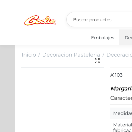
Embalajes
Dec
Inicio
Decoracion Pastelería
Decoraci
/
/
A1103
Margarit
Caracter
Medida
Materia
fabricac