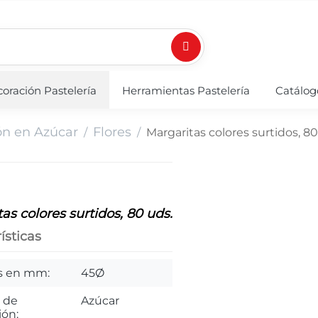
oración Pastelería
Herramientas Pastelería
Catálog
ón en Azúcar
Flores
/
/
Margaritas colores surtidos, 80
as colores surtidos, 80 uds.
ísticas
s en mm:
45Ø
l de
Azúcar
ión: