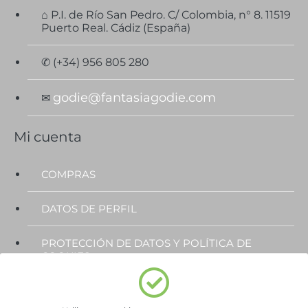
⌂ P.I. de Río San Pedro. C/ Colombia, n° 8. 11519
Puerto Real. Cádiz (España)
✆ (+34) 956 805 280
godie@fantasiagodie.com
✉
Mi cuenta
COMPRAS
DATOS DE PERFIL
PROTECCIÓN DE DATOS Y POLÍTICA DE
COOKIES
Subscríbete al Newsletter