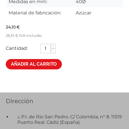
Medidas en mm:
40Ø
Material de fabricación:
Azúcar
24,10
€
26,51
€
IVA incluido
+
Cantidad:
−
AÑADIR AL CARRITO
Dirección
⌂ P.I. de Río San Pedro. C/ Colombia, n° 8. 11519
Puerto Real. Cádiz (España)