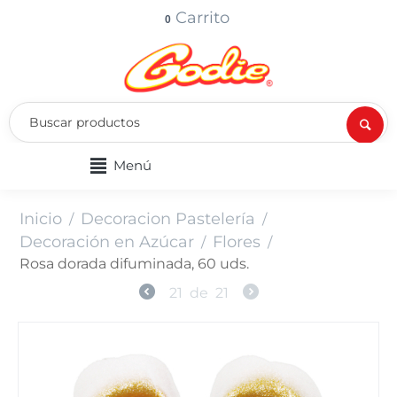
Carrito
0
Menú
Inicio
Decoracion Pastelería
/
/
Decoración en Azúcar
Flores
/
/
Rosa dorada difuminada, 60 uds.
21
de
21