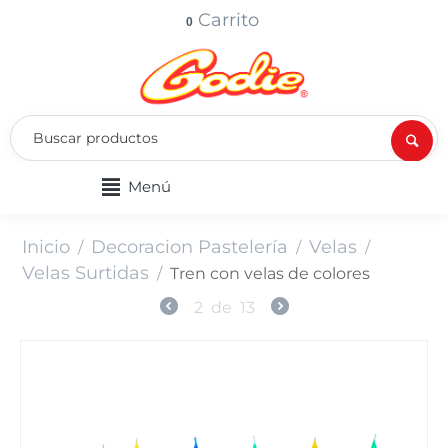
Carrito
0
Menú
Inicio
Decoracion Pastelería
Velas
/
/
/
Velas Surtidas
/
Tren con velas de colores
2
de
13