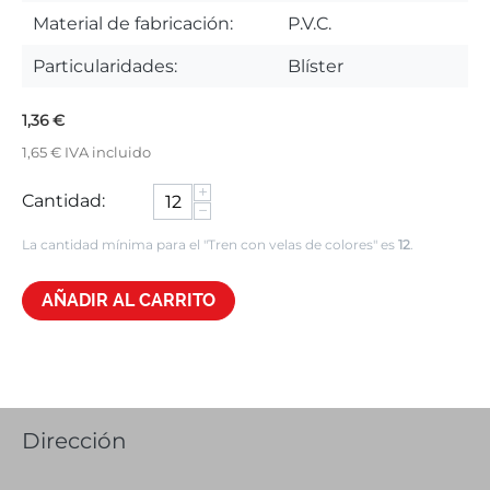
Material de fabricación:
P.V.C.
Particularidades:
Blíster
1,36
€
1,65
€
IVA incluido
+
Cantidad:
−
La cantidad mínima para el "Tren con velas de colores" es
12
.
AÑADIR AL CARRITO
Dirección