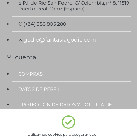
⌂ P.I. de Río San Pedro. C/ Colombia, n° 8. 11519
Puerto Real. Cádiz (España)
✆ (+34) 956 805 280
godie@fantasiagodie.com
✉
Mi cuenta
COMPRAS
DATOS DE PERFIL
PROTECCIÓN DE DATOS Y POLÍTICA DE
COOKIES
Subscríbete al Newsletter
Utilizamos cookies para asegurar que