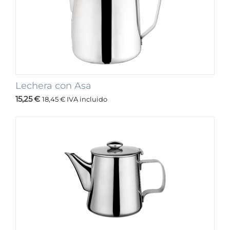
Lechera con Asa
15,25
€
18,45
€
IVA incluido