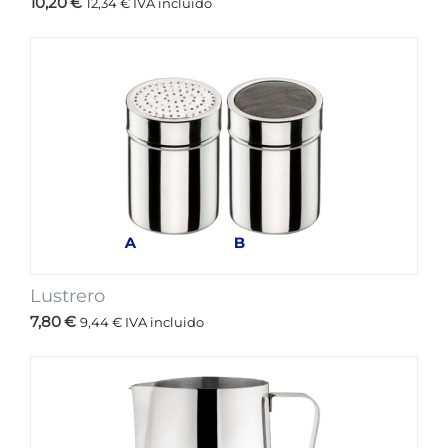
10,20
€
12,34
€
IVA incluido
Lustrero
7,80
€
9,44
€
IVA incluido