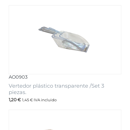
AO0903
Vertedor plástico transparente /Set 3
piezas.
1,20
€
1,45
€
IVA incluido