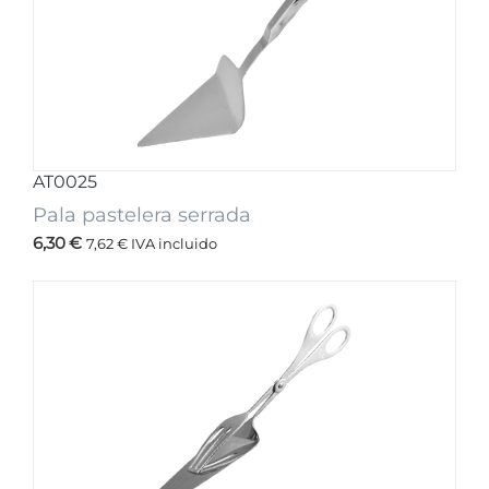
AT0025
Pala pastelera serrada
6,30
€
7,62
€
IVA incluido