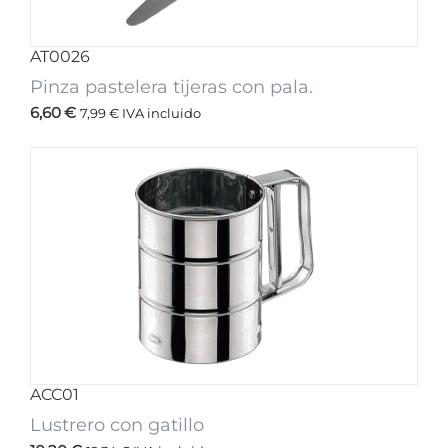
AT0026
Pinza pastelera tijeras con pala.
6,60
€
7,99
€
IVA incluido
ACC01
Lustrero con gatillo