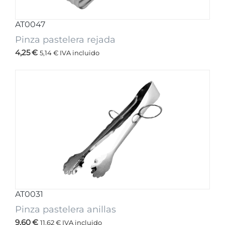
AT0047
Pinza pastelera rejada
4,25
€
5,14
€
IVA incluido
AT0031
Pinza pastelera anillas
9,60
€
11,62
€
IVA incluido