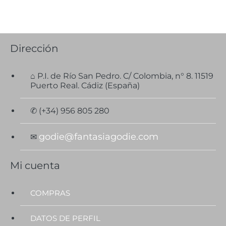
Dirección
⌂ P.I. de Río San Pedro. C/ Colombia, n° 8. 11519
Puerto Real. Cádiz (España)
✆ (+34) 956 805 280
godie@fantasiagodie.com
✉
Mi cuenta
COMPRAS
DATOS DE PERFIL