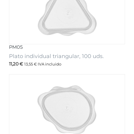
PM05
Plato individual triangular, 100 uds.
11,20
€
13,55
€
IVA incluido