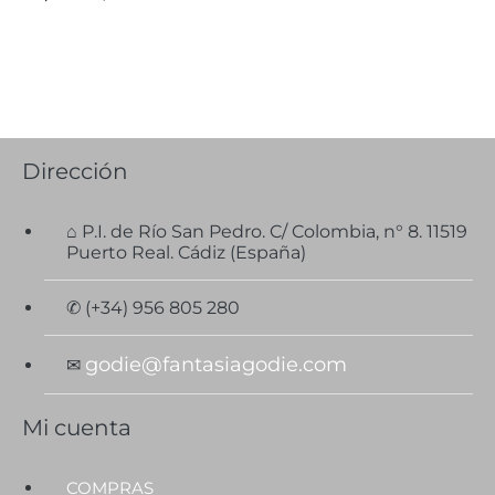
Dirección
⌂ P.I. de Río San Pedro. C/ Colombia, n° 8. 11519
Puerto Real. Cádiz (España)
✆ (+34) 956 805 280
godie@fantasiagodie.com
✉
Mi cuenta
COMPRAS