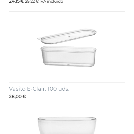
24,15
€
29,22
€
IVA incluido
Vasito E-Clair. 100 uds.
28,00
€