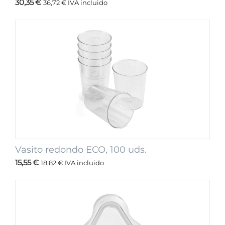
30,35
€
36,72
€
IVA incluido
Vasito redondo ECO, 100 uds.
15,55
€
18,82
€
IVA incluido