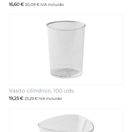
16,60
€
20,09
€
IVA incluido
Vasito cilíndrico, 100 uds.
19,25
€
23,29
€
IVA incluido