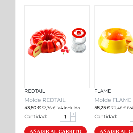
REDTAIL
FLAME
Molde REDTAIL
Molde FLAME
43,60
€
58,25
€
52,76
€
IVA incluido
70,48
€
IVA
+
Cantidad:
Cantidad:
−
AÑADIR AL CARRITO
AÑADIR AL 