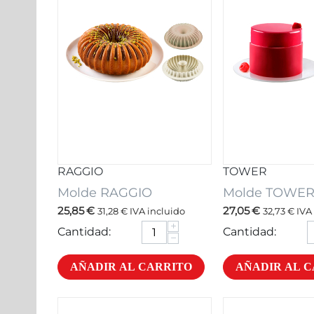
RAGGIO
TOWER
Molde RAGGIO
Molde TOWE
25,85
€
27,05
€
31,28
€
IVA incluido
32,73
€
IVA 
+
Cantidad:
Cantidad:
−
AÑADIR AL CARRITO
AÑADIR AL 