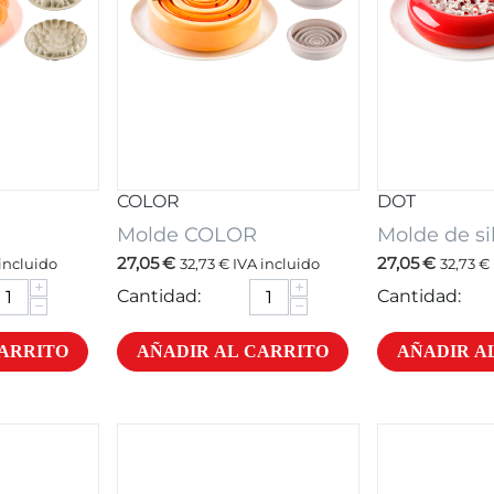
COLOR
DOT
Molde COLOR
Molde de si
27,05
€
27,05
€
incluido
32,73
€
IVA incluido
32,73
€
+
+
Cantidad:
Cantidad:
−
−
CARRITO
AÑADIR AL CARRITO
AÑADIR A