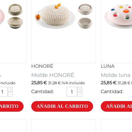
HONORÉ
LUNA
A
Molde HONORÉ
Molde luna
25,85
€
25,85
€
incluido
31,28
€
IVA incluido
31,28
€
+
+
Cantidad:
Cantidad:
−
−
CARRITO
AÑADIR AL CARRITO
AÑADIR A