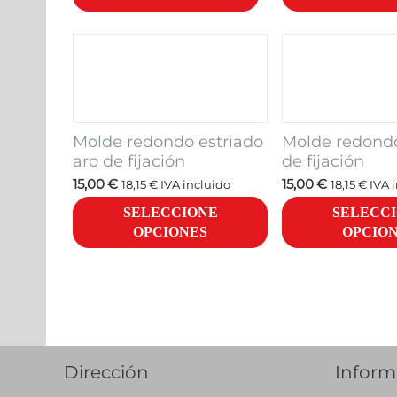
Molde redondo estriado
Molde redondo
aro de fijación
de fijación
15,00
€
15,00
€
18,15
€
IVA incluido
18,15
€
IVA 
SELECCIONE
SELECC
OPCIONES
OPCIO
Dirección
Inform