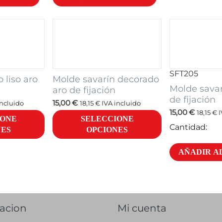
SFT205
 liso aro
Molde savarín decorado
Molde savar
aro de fijación
de fijación
15,00
€
incluido
18,15
€
IVA incluido
15,00
€
18,15
€
I
IONE
SELECCIONE
Cantidad:
NES
OPCIONES
AÑADIR A
acion
Mi cuenta