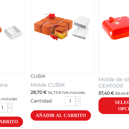
CUBIK
Molde de si
ona
Molde CUBIK
GEM1000
28,70
€
34,73
€
IVA incluido
57,40
€
69,45
€
+
 incluido
Cantidad:
SELE
−
+
OPC
−
AÑADIR AL CARRITO
CARRITO