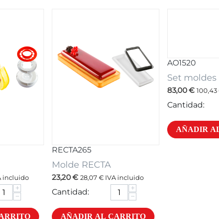
AO1520
Set moldes
83,00
€
100,43
Cantidad:
AÑADIR A
RECTA265
Molde RECTA
23,20
€
 incluido
28,07
€
IVA incluido
+
+
Cantidad:
−
−
CARRITO
AÑADIR AL CARRITO