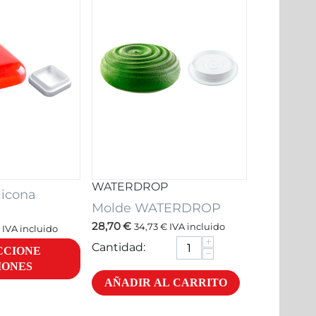
WATERDROP
licona
Molde WATERDROP
28,70
€
34,73
€
IVA incluido
IVA incluido
+
Cantidad:
CCIONE
−
IONES
AÑADIR AL CARRITO