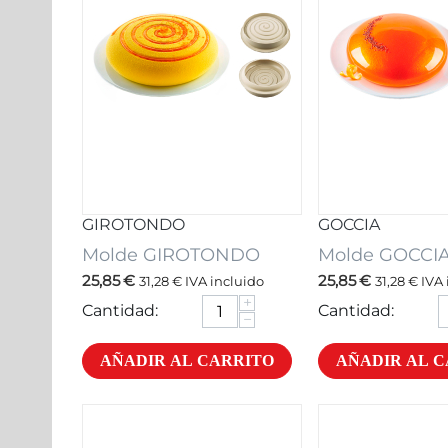
GIROTONDO
GOCCIA
Molde GIROTONDO
Molde GOCCI
25,85
€
25,85
€
31,28
€
IVA incluido
31,28
€
IVA 
+
Cantidad:
Cantidad:
−
AÑADIR AL CARRITO
AÑADIR AL 