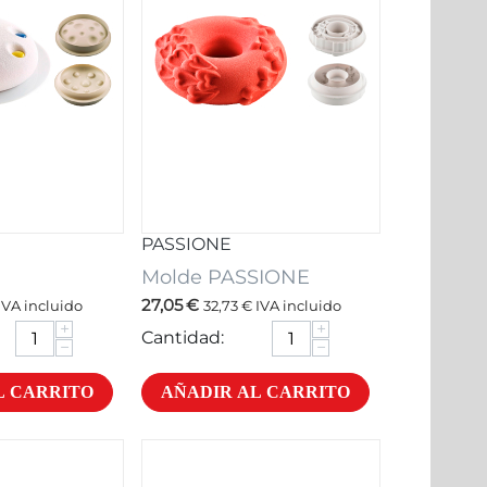
PASSIONE
Molde PASSIONE
27,05
€
IVA incluido
32,73
€
IVA incluido
+
+
Cantidad:
−
−
L CARRITO
AÑADIR AL CARRITO