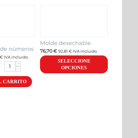
Molde desechable
 de números
76,70
€
92,81
€
IVA incluido
€
IVA incluido
SELECCIONE
+
OPCIONES
−
L CARRITO