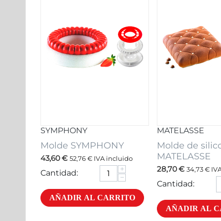
SYMPHONY
MATELASSE
Molde SYMPHONY
Molde de silic
MATELASSE
43,60
€
52,76
€
IVA incluido
+
28,70
€
34,73
€
IVA
Cantidad:
−
Cantidad:
AÑADIR AL CARRITO
AÑADIR AL 