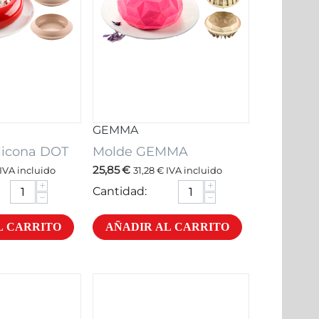
GEMMA
licona DOT
Molde GEMMA
25,85
€
IVA incluido
31,28
€
IVA incluido
+
+
Cantidad:
−
−
L CARRITO
AÑADIR AL CARRITO