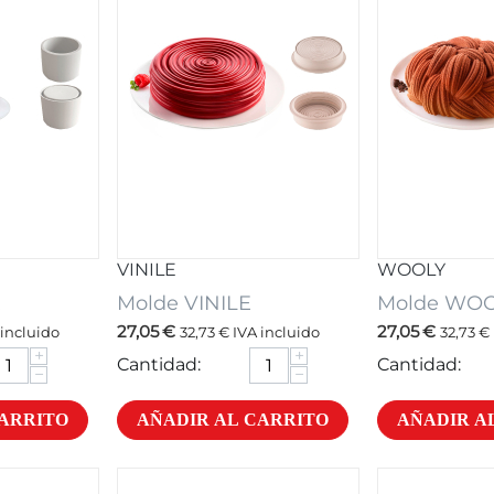
VINILE
WOOLY
R
Molde VINILE
Molde WO
27,05
€
27,05
€
incluido
32,73
€
IVA incluido
32,73
€
+
+
Cantidad:
Cantidad:
−
−
CARRITO
AÑADIR AL CARRITO
AÑADIR A