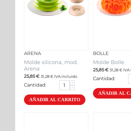
ARENA
BOLLE
Molde silicona, mod.
Molde Bolle
Arena
25,85
€
31,28
€
IVA 
25,85
€
31,28
€
IVA incluido
Cantidad:
+
Cantidad:
−
AÑADIR AL 
AÑADIR AL CARRITO