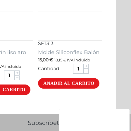
SFT313
ín liso aro
Molde Siliconflex Balón
15,00
€
18,15
€
IVA incluido
+
VA incluido
Cantidad:
−
+
−
AÑADIR AL CARRITO
L CARRITO
Subscríbete al Newsletter