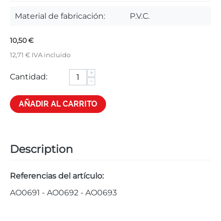
Material de fabricación:
P.V.C.
10,50
€
12,71
€
IVA incluido
+
Cantidad:
−
AÑADIR AL CARRITO
Description
Referencias del artículo:
AO0691 - AO0692 - AO0693