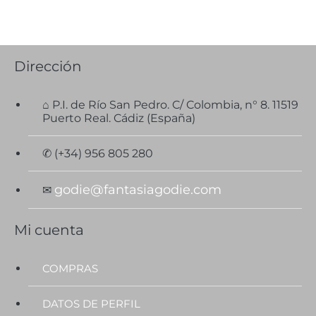
Dirección
⌂ P.I. de Río San Pedro. C/ Colombia, n° 8. 11519
Puerto Real. Cádiz (España)
✆ (+34) 956 805 280
godie@fantasiagodie.com
✉
Mi cuenta
COMPRAS
DATOS DE PERFIL