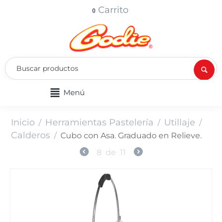
Carrito
0
Menú
Inicio
Herramientas Pastelería
Utillaje
/
/
/
Calderos
/
Cubo con Asa. Graduado en Relieve.
8
de
11