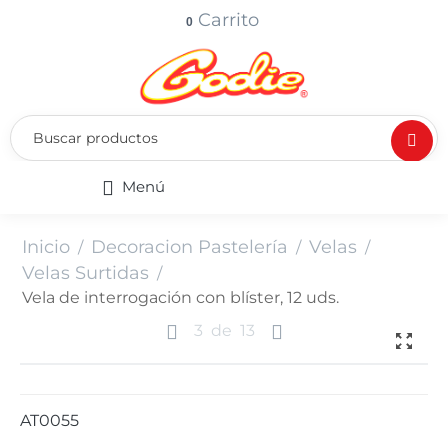
Carrito
0
Menú
Inicio
Decoracion Pastelería
Velas
/
/
/
Velas Surtidas
/
Vela de interrogación con blíster, 12 uds.
3
de
13
AT0055