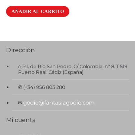
AÑADIR AL CARRITO
Dirección
⌂ P.I. de Río San Pedro. C/ Colombia, n° 8. 11519
Puerto Real. Cádiz (España)
✆ (+34) 956 805 280
godie@fantasiagodie.com
✉
Mi cuenta