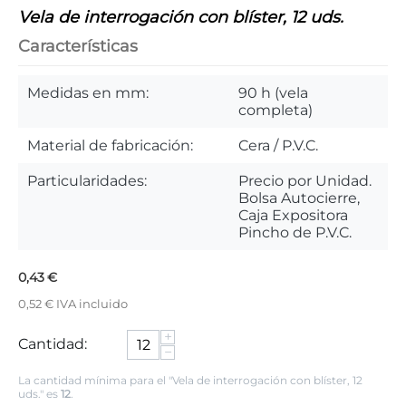
Vela de interrogación con blíster, 12 uds.
Características
Medidas en mm:
90 h (vela
completa)
Material de fabricación:
Cera / P.V.C.
Particularidades:
Precio por Unidad.
Bolsa Autocierre,
Caja Expositora
Pincho de P.V.C.
0,43
€
0,52
€
IVA incluido
+
Cantidad:
−
La cantidad mínima para el "Vela de interrogación con blíster, 12
uds." es
12
.